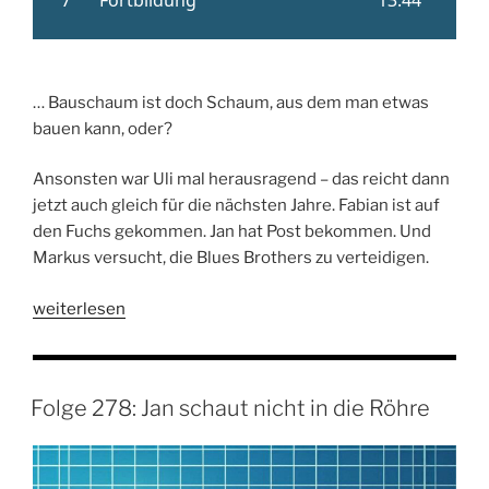
… Bauschaum ist doch Schaum, aus dem man etwas
bauen kann, oder?
Ansonsten war Uli mal herausragend – das reicht dann
jetzt auch gleich für die nächsten Jahre. Fabian ist auf
den Fuchs gekommen. Jan hat Post bekommen. Und
Markus versucht, die Blues Brothers zu verteidigen.
„Folge
weiterlesen
279:
Markus
hat
Folge 278: Jan schaut nicht in die Röhre
Spaß
mit
Bauschaum“