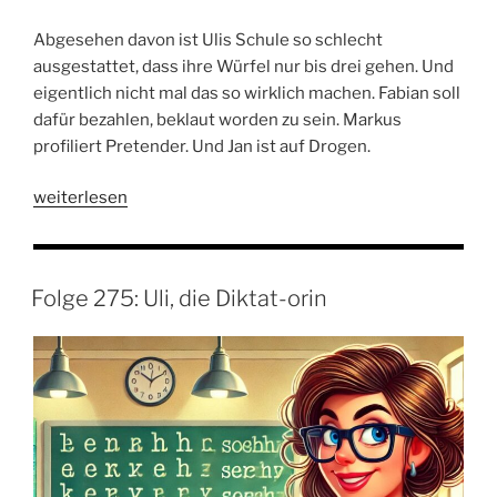
Abgesehen davon ist Ulis Schule so schlecht
ausgestattet, dass ihre Würfel nur bis drei gehen. Und
eigentlich nicht mal das so wirklich machen. Fabian soll
dafür bezahlen, beklaut worden zu sein. Markus
profiliert Pretender. Und Jan ist auf Drogen.
„Folge
weiterlesen
276:
Jan
war
Folge 275: Uli, die Diktat-orin
Bein
Arzt“