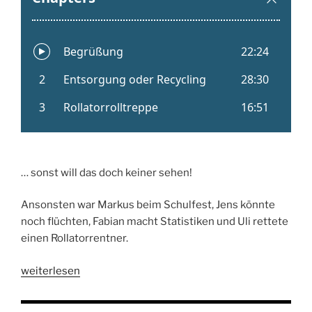
… sonst will das doch keiner sehen!
Ansonsten war Markus beim Schulfest, Jens könnte
noch flüchten, Fabian macht Statistiken und Uli rettete
einen Rollatorrentner.
„Folge
weiterlesen
283:
Uli