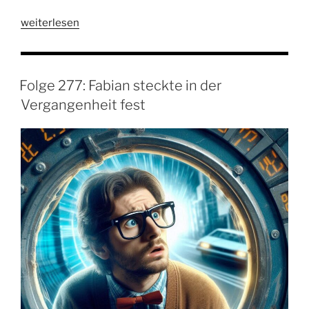
„Folge
weiterlesen
278:
Jan
schaut
Folge 277: Fabian steckte in der
nicht
Vergangenheit fest
in
die
Röhre“