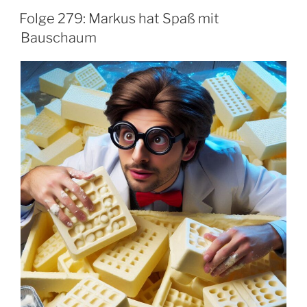
erkennt
Folge 279: Markus hat Spaß mit
Muster,
Bauschaum
wo
sonst
keiner
Muster
erkennt“