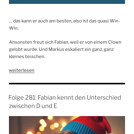
… das kann er auch am besten, also ist das quasi Win-
Win.
Ansonsten freut sich Fabian, weil er von einem Clown
gelobt wurde. Und Markus eskaliert ein ganz, ganz
kleines bisschen.
„Folge
weiterlesen
282:
Jens
spart
Folge 281: Fabian kennt den Unterschied
durchs
zwischen D und E
Nichtstun“