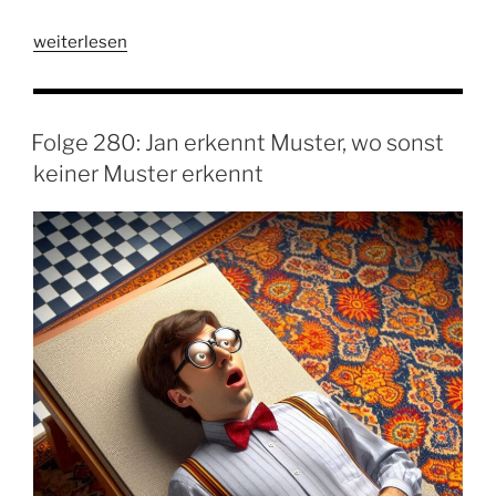
„Folge
weiterlesen
281:
Fabian
kennt
Folge 280: Jan erkennt Muster, wo sonst
den
keiner Muster erkennt
Unterschied
zwischen
D
und
E“