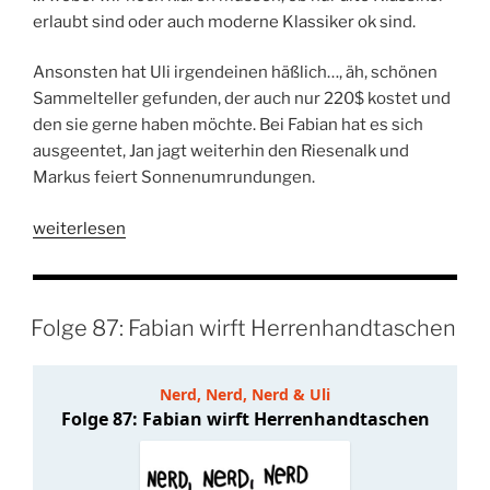
erlaubt sind oder auch moderne Klassiker ok sind.
Ansonsten hat Uli irgendeinen häßlich…, äh, schönen
Sammelteller gefunden, der auch nur 220$ kostet und
den sie gerne haben möchte. Bei Fabian hat es sich
ausgeentet, Jan jagt weiterhin den Riesenalk und
Markus feiert Sonnenumrundungen.
„Folge
weiterlesen
95:
Markus
sammelt
Folge 87: Fabian wirft Herrenhandtaschen
Klassiker“