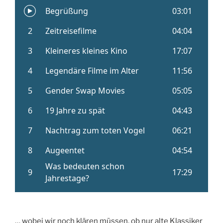
… wobei wir noch klären müssen, ob nur alte Klassiker