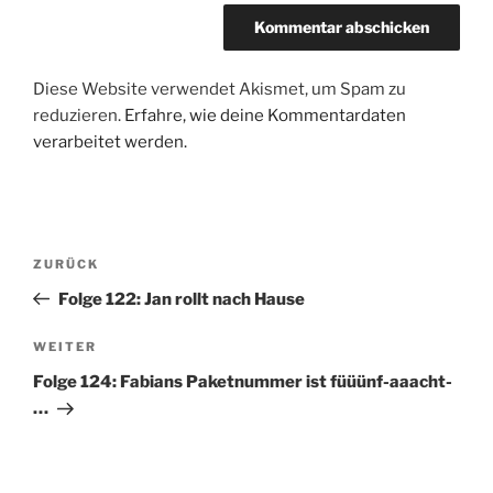
Diese Website verwendet Akismet, um Spam zu
reduzieren.
Erfahre, wie deine Kommentardaten
verarbeitet werden.
Beitragsnavigation
Vorheriger
ZURÜCK
Beitrag
Folge 122: Jan rollt nach Hause
Nächster
WEITER
Beitrag
Folge 124: Fabians Paketnummer ist füüünf-aaacht-
…