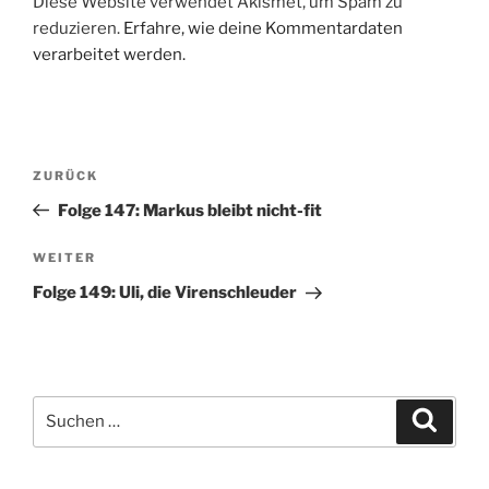
Diese Website verwendet Akismet, um Spam zu
reduzieren.
Erfahre, wie deine Kommentardaten
verarbeitet werden.
Beitragsnavigation
Vorheriger
ZURÜCK
Beitrag
Folge 147: Markus bleibt nicht-fit
Nächster
WEITER
Beitrag
Folge 149: Uli, die Virenschleuder
Suchen
Suche
nach: