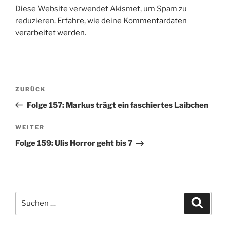
Diese Website verwendet Akismet, um Spam zu
reduzieren.
Erfahre, wie deine Kommentardaten
verarbeitet werden.
Beitragsnavigation
Vorheriger
ZURÜCK
Beitrag
Folge 157: Markus trägt ein faschiertes Laibchen
Nächster
WEITER
Beitrag
Folge 159: Ulis Horror geht bis 7
Suchen
Suche
nach: