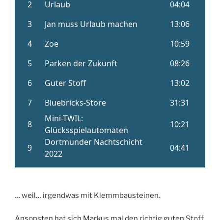
… weil… irgendwas mit Klemmbausteinen.
Ansonsten hat sich Markus mal den richtig guten Stoff