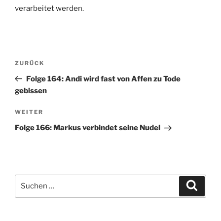
verarbeitet werden.
Beitragsnavigation
Vorheriger
ZURÜCK
Beitrag
Folge 164: Andi wird fast von Affen zu Tode
gebissen
Nächster
WEITER
Beitrag
Folge 166: Markus verbindet seine Nudel
Suchen
Suche
nach: