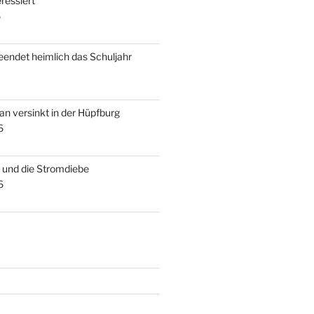
ressiert
6
beendet heimlich das Schuljahr
an versinkt in der Hüpfburg
6
s und die Stromdiebe
6