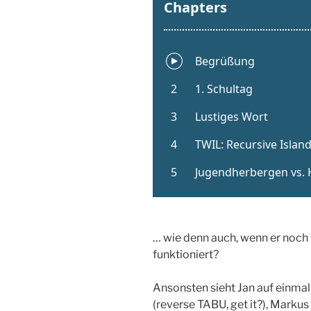
… wie denn auch, wenn er noch n
funktioniert?
Ansonsten sieht Jan auf einmal 
(reverse TABU, get it?), Mark