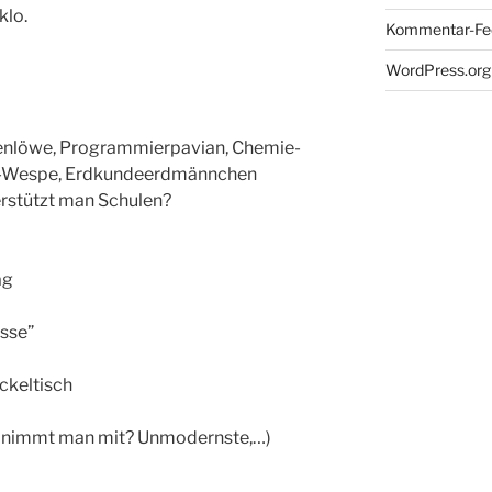
klo.
Kommentar-Fe
WordPress.org
henlöwe, Programmierpavian, Chemie-
s-Wespe, Erdkundeerdmännchen
rstützt man Schulen?
ag
asse”
ckeltisch
s nimmt man mit? Unmodernste,…)