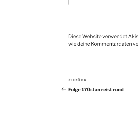
Diese Website verwendet Akis
wie deine Kommentardaten ver
Beitragsnavigation
Vorheriger
ZURÜCK
Beitrag
Folge 170: Jan reist rund