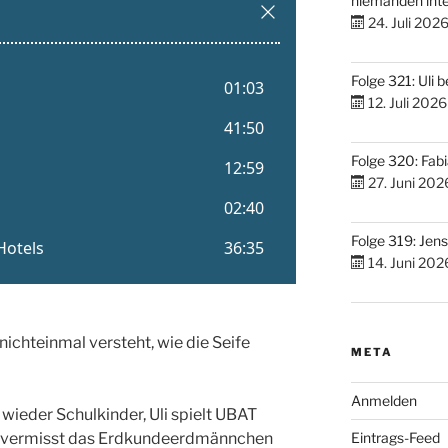
niemanden inte
24. Juli 202
Folge 321: Uli 
12. Juli 2026
Folge 320: Fabi
27. Juni 202
Folge 319: Jen
14. Juni 202
ichteinmal versteht, wie die Seife
META
Anmelden
wieder Schulkinder, Uli spielt UBAT
us vermisst das Erdkundeerdmännchen
Eintrags-Feed