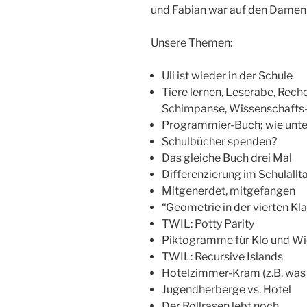
und Fabian war auf den Damen
Unsere Themen:
Uli ist wieder in der Schule
Tiere lernen, Leserabe, Rec
Schimpanse, Wissenschaft
Programmier-Buch; wie unte
Schulbücher spenden?
Das gleiche Buch drei Mal
Differenzierung im Schulallt
Mitgenerdet, mitgefangen
“Geometrie in der vierten Kl
TWIL: Potty Parity
Piktogramme für Klo und Wi
TWIL: Recursive Islands
Hotelzimmer-Kram (z.B. wa
Jugendherberge vs. Hotel
Der Rollrasen lebt noch