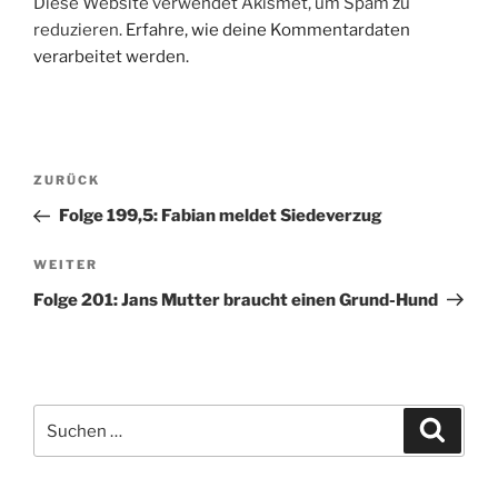
Diese Website verwendet Akismet, um Spam zu
reduzieren.
Erfahre, wie deine Kommentardaten
verarbeitet werden.
Beitragsnavigation
Vorheriger
ZURÜCK
Beitrag
Folge 199,5: Fabian meldet Siedeverzug
Nächster
WEITER
Beitrag
Folge 201: Jans Mutter braucht einen Grund-Hund
Suchen
Suche
nach: