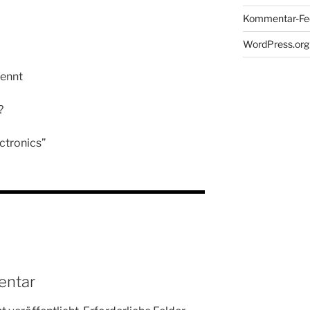
Kommentar-Fe
WordPress.org
rennt
?
ctronics”
entar