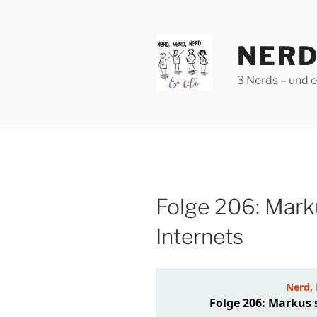
Zum
Inhalt
springen
NERD
3 Nerds – und 
Folge 206: Mark
Internets