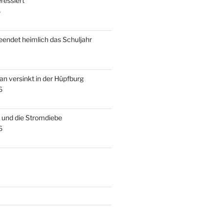
ressiert
6
beendet heimlich das Schuljahr
an versinkt in der Hüpfburg
6
s und die Stromdiebe
6