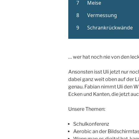
… wer hat noch nie von den le
Ansonsten isst Uli jetzt nur no
dabei ganz weit oben auf der L
genau. Fabian nimmt Uli den Wi
Ecken und Kanten, die jetzt a
Unsere Themen:
Schulkonferenz
Aerobic an der Bildschirmta
Wenn man es digital hat, ka