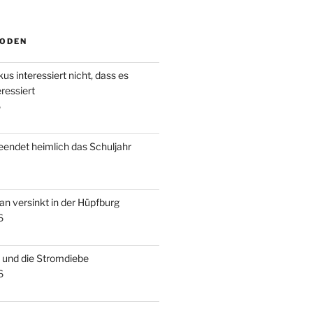
SODEN
us interessiert nicht, dass es
ressiert
6
beendet heimlich das Schuljahr
an versinkt in der Hüpfburg
6
s und die Stromdiebe
6