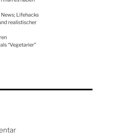
e News; Lifehacks
nd realistischer
ren
als “Vegetarier”
entar