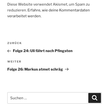
Diese Website verwendet Akismet, um Spam zu
reduzieren.
Erfahre, wie deine Kommentardaten
verarbeitet werden.
Beitragsnavigation
Vorheriger
ZURÜCK
Beitrag
Folge 24: Uli fährt nach Pfingsten
Nächster
WEITER
Beitrag
Folge 26: Markus atmet schräg
Suchen
Suche
nach: