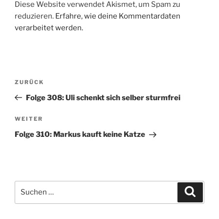
Diese Website verwendet Akismet, um Spam zu
reduzieren.
Erfahre, wie deine Kommentardaten
verarbeitet werden.
Beitragsnavigation
Vorheriger
ZURÜCK
Beitrag
Folge 308: Uli schenkt sich selber sturmfrei
Nächster
WEITER
Beitrag
Folge 310: Markus kauft keine Katze
Suchen
Suche
nach: