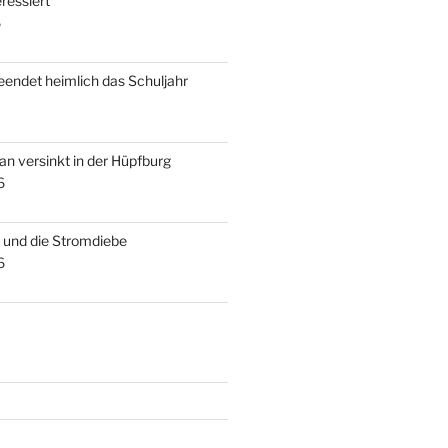
ressiert
6
beendet heimlich das Schuljahr
an versinkt in der Hüpfburg
6
s und die Stromdiebe
6