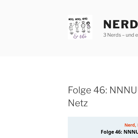
Zum
Inhalt
springen
NERD
3 Nerds – und 
Folge 46: NNNU
Netz