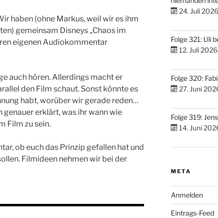
niemanden inte
24. Juli 202
Wir haben (ohne Markus, weil wir es ihm
ten) gemeinsam Disneys „Chaos im
Folge 321: Uli 
seren eigenen Audiokommentar
12. Juli 2026
lge auch hören. Allerdings macht er
Folge 320: Fabi
arallel den Film schaut. Sonst könnte es
27. Juni 202
Ahnung habt, worüber wir gerade reden…
 genauer erklärt, was ihr wann wie
Folge 319: Jen
 Film zu sein.
14. Juni 202
tar, ob euch das Prinzip gefallen hat und
ollen. Filmideen nehmen wir bei der
META
Anmelden
Eintrags-Feed