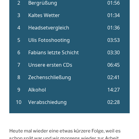
Heute mal wieder eine etwas kürzere Folge, weil es
schon spät war und wir morgens wieder zur Arbeit