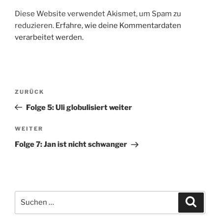
Diese Website verwendet Akismet, um Spam zu
reduzieren.
Erfahre, wie deine Kommentardaten
verarbeitet werden.
Beitragsnavigation
Vorheriger
ZURÜCK
Beitrag
Folge 5: Uli globulisiert weiter
Nächster
WEITER
Beitrag
Folge 7: Jan ist nicht schwanger
Suchen
Suche
nach: