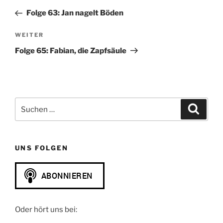
Beitrag
Folge 63: Jan nagelt Böden
Nächster
WEITER
Beitrag
Folge 65: Fabian, die Zapfsäule
Suchen
Suche
nach:
UNS FOLGEN
Oder hört uns bei: