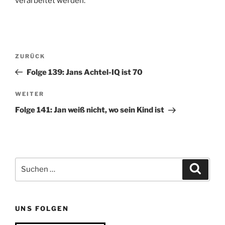
verarbeitet werden.
Beitragsnavigation
Vorheriger
ZURÜCK
Beitrag
Folge 139: Jans Achtel-IQ ist 70
Nächster
WEITER
Beitrag
Folge 141: Jan weiß nicht, wo sein Kind ist
Suchen
Suche
nach:
UNS FOLGEN