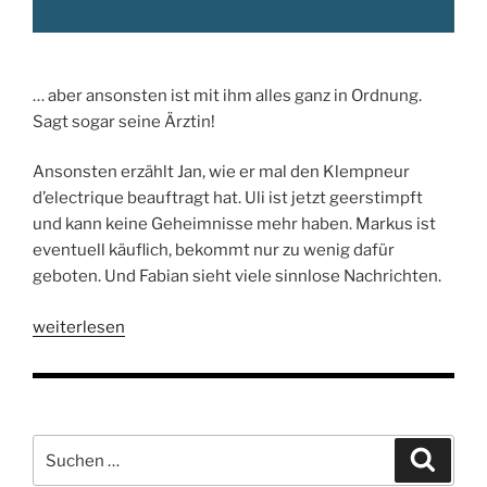
… aber ansonsten ist mit ihm alles ganz in Ordnung.
Sagt sogar seine Ärztin!
Ansonsten erzählt Jan, wie er mal den Klempneur
d’electrique beauftragt hat. Uli ist jetzt geerstimpft
und kann keine Geheimnisse mehr haben. Markus ist
eventuell käuflich, bekommt nur zu wenig dafür
geboten. Und Fabian sieht viele sinnlose Nachrichten.
„Folge
weiterlesen
114:
Fabian
spricht
mit
Suchen
Suche
Frau
nach:
Kühlschrank“