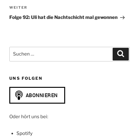
Nächster
WEITER
Beitrag
Folge 92: Uli hat die Nachtschicht mal gewonnen
Suchen
Suche
nach:
UNS FOLGEN
Oder hört uns bei:
Spotify