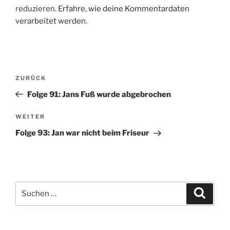
reduzieren.
Erfahre, wie deine Kommentardaten
verarbeitet werden.
Beitragsnavigation
Vorheriger
ZURÜCK
Beitrag
Folge 91: Jans Fuß wurde abgebrochen
Nächster
WEITER
Beitrag
Folge 93: Jan war nicht beim Friseur
Suchen
Suche
nach: